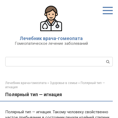
Перейти
к
контенту
Лечебник врача-гомеопата
Гомеопатическое лечение заболеваний
Поиск:
Лечебник врача-гомеопата
»
Здоровье в семье
»
Полярный тип —
игнация
Полярный тип — игнация
Полярный тип — игнация. Такому человеку свойственно
частое пребывание в состоянии печали крайней степени