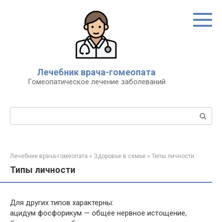
Перейти
к
контенту
Лечебник врача-гомеопата
Гомеопатическое лечение заболеваний
Поиск:
Лечебник врача-гомеопата
»
Здоровье в семье
»
Типы личности
Типы личности
Для других типов характерны:
ацидум фосфорикум — общее нервное истощение,