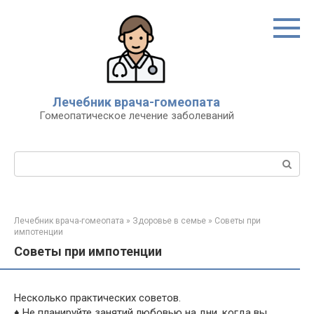
Перейти
к
контенту
Лечебник врача-гомеопата
Гомеопатическое лечение заболеваний
Поиск:
Лечебник врача-гомеопата
»
Здоровье в семье
»
Советы при
импотенции
Советы при импотенции
Несколько практических советов.
♦ Не планируйте занятий любовью на дни, когда вы