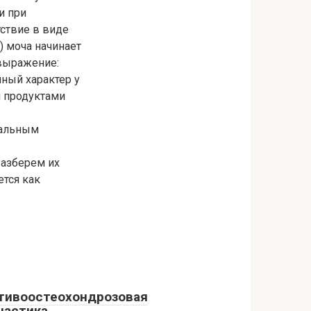
и при
тствие в виде
 моча начинает
 выражение:
шный характер у
и продуктами
еальным
Разберем их
ется как
тивоостеохондрозовая
настика