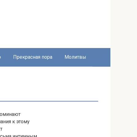
о
Прекрасная пора
Молитвы
поминают
ания к этому
кт
весьма интимным