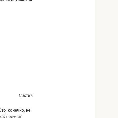
Цистит.
то, конечно, не
век получит