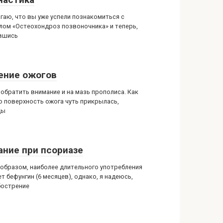
агаю, что вы уже успели познакомиться с
лом «Остеохондроз позвоночника» и теперь,
вшись
ение ожогов
 обратить внимание и на мазь прополиса. Как
о поверхность ожога чуть прикрылась,
ды
ание при псориазе
 образом, наиболее длительного употребления
т бефунгин (6 месяцев), однако, я надеюсь,
бострение