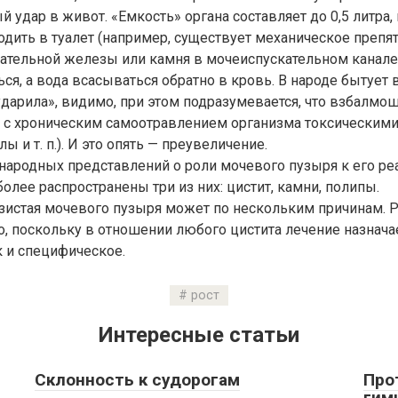
 удар в живот. «Емкость» органа составляет до 0,5 литра, 
дить в туалет (например, существует механическое препя
ательной железы или камня в мочеиспускательном канале)
ся, а вода всасываться обратно в кровь. В народе бытует
ударила», видимо, при этом подразумевается, что взбалмо
н с хроническим самоотравлением организма токсическим
ы и т. п.). И это опять — преувеличение.
народных представлений о роли мочевого пузыря к его р
олее распространены три из них: цистит, камни, полипы.
зистая мочевого пузыря может по нескольким причинам. 
, поскольку в отношении любого цистита лечение назнача
к и специфическое.
рост
Интересные статьи
Склонность к судорогам
Про
гим