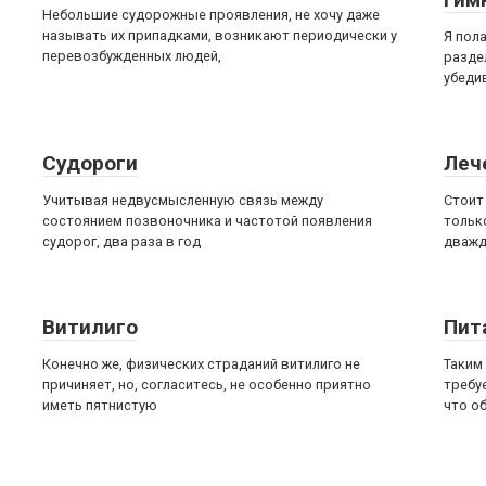
Небольшие судорожные проявления, не хочу даже
называть их припадками, возникают периодически у
Я пол
перевозбужденных людей,
разде
убеди
Судороги
Леч
Учитывая недвусмысленную связь между
Стоит
состоянием позвоночника и частотой появления
тольк
судорог, два раза в год
дваж
Витилиго
Пит
Конечно же, физических страданий витилиго не
Таким
причиняет, но, согласитесь, не особенно приятно
требуе
иметь пятнистую
что о