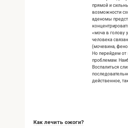
прямой и сильный
возможности схо
аденомы предст
концентрировать
«моча в голову 
человека связа
(мочевина, фенол
Но перейдем от 
проблемам. Наиб
Воспалиться сли
последовательно
действенное, та
Как лечить ожоги?