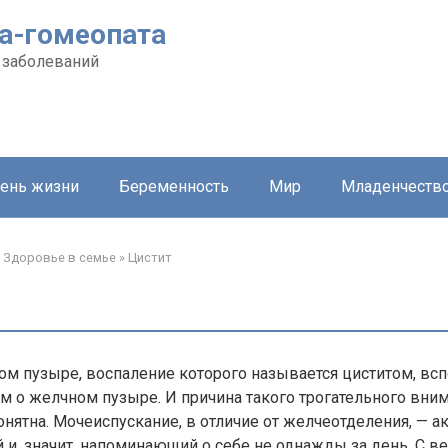
а-гомеопата
 заболеваний
ень жизни
Беременность
Мир
Младенчеств
Здоровье в семье
»
Цистит
ом пузыре, воспаление которого называется циститом, вс
ем о желчном пузыре. И причина такого трогательного вним
онятна. Мочеиспускание, в отличие от желчеотделения, — а
и, значит, напоминающий о себе не однажды за день. С 