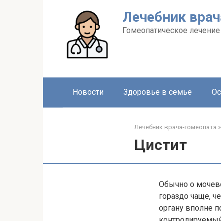
Перейти
Лечебник врач
к
контенту
Гомеопатическое лечение
Новости
Здоровье в семье
Ос
Лечебник врача-гомеопата
»
Цистит
Обычно о мочев
гораздо чаще, ч
органу вполне п
контролируемый 