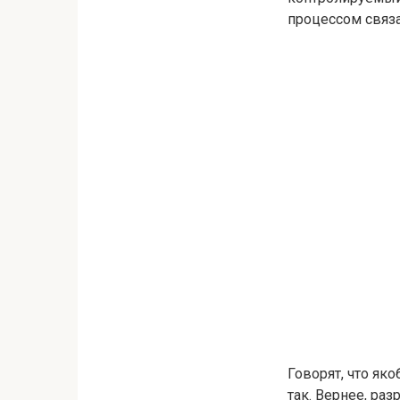
процессом связа
Говорят, что як
так. Вернее, ра