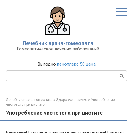
Перейти
к
контенту
Лечебник врача-гомеопата
Гомеопатическое лечение заболеваний
Выгодно
пеноплекс 50 цена
Поиск:
Лечебник врача-гомеопата
»
Здоровье в семье
»
Употребление
чистотела при цистите
Употребление чистотела при цистите
Внимание! При передозировке чистотел опасен! Пить по