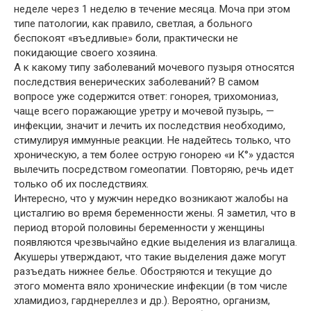
неделе через 1 неделю в течение месяца. Моча при этом
типе патологии, как правило, светлая, а больного
беспокоят «въедливые» боли, практически не
покидающие своего хозяина.
А к какому типу заболеваний мочевого пузыря относятся
последствия венерических заболеваний? В самом
вопросе уже содержится ответ: гонорея, трихомониаз,
чаще всего поражающие уретру и мочевой пузырь, —
инфекции, значит и лечить их последствия необходимо,
стимулируя иммунные реакции. Не надейтесь только, что
хроническую, а тем более острую гонорею «и К°» удастся
вылечить посредством гомеопатии. Повторяю, речь идет
только об их последствиях.
Интересно, что у мужчин нередко возникают жалобы на
цисталгию во время беременности жены. Я заметил, что в
период второй половины беременности у женщины
появляются чрезвычайно едкие выделения из влагалища.
Акушеры утверждают, что такие выделения даже могут
разъедать нижнее белье. Обостряются и текущие до
этого момента вяло хронические инфекции (в том числе
хламидиоз, гарднереллез и др.). Вероятно, организм,