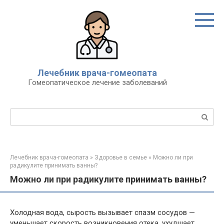
Перейти
к
контенту
Лечебник врача-гомеопата
Гомеопатическое лечение заболеваний
Поиск:
Лечебник врача-гомеопата
»
Здоровье в семье
»
Можно ли при
радикулите принимать ванны?
Можно ли при радикулите принимать ванны?
Холодная вода, сырость вызывает спазм сосудов —
уменьшает скорость возникновения отека, ухудшает