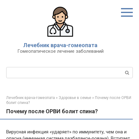
Перейти
к
контенту
Лечебник врача-гомеопата
Гомеопатическое лечение заболеваний
Поиск:
Лечебник врача-гомеопата
»
Здоровье в семье
»
Почему после ОРВИ
болит спина?
Почему после ОРВИ болит спина?
Вирусная инфекция «ударяет» по иммунитету, чем она и
опасна (иммунная система разбаланси-рована). Вступает