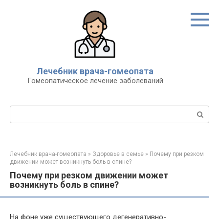
Перейти
к
контенту
Лечебник врача-гомеопата
Гомеопатическое лечение заболеваний
Поиск:
Лечебник врача-гомеопата
»
Здоровье в семье
»
Почему при резком
движении может возникнуть боль в спине?
Почему при резком движении может
возникнуть боль в спине?
На фоне уже существующего дегенеративно-