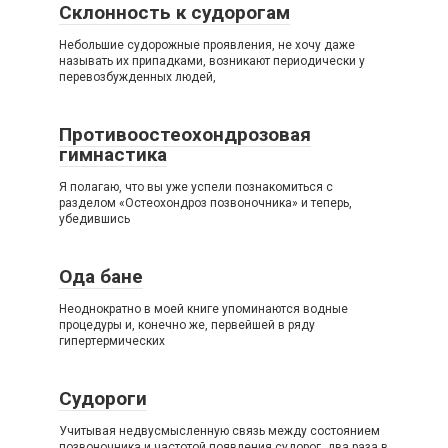
Склонность к судорогам
Небольшие судорожные проявления, не хочу даже
называть их припадками, возникают периодически у
перевозбужденных людей,
Противоостеохондрозовая
гимнастика
Я полагаю, что вы уже успели познакомиться с
разделом «Остеохондроз позвоночника» и теперь,
убедившись
Ода бане
Неоднократно в моей книге упоминаются водные
процедуры и, конечно же, первейшей в ряду
гипертермических
Судороги
Учитывая недвусмысленную связь между состоянием
позвоночника и частотой появления судорог, два раза в