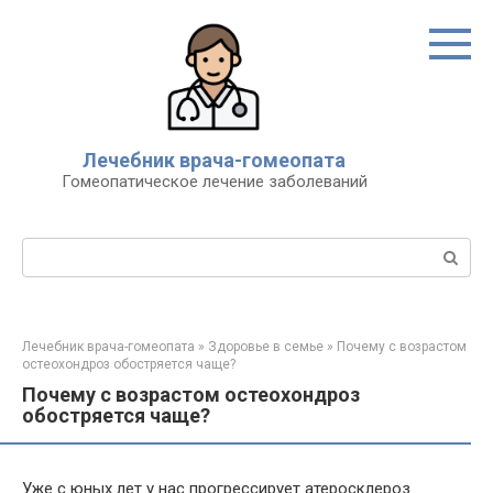
Перейти
к
контенту
Лечебник врача-гомеопата
Гомеопатическое лечение заболеваний
Поиск:
Лечебник врача-гомеопата
»
Здоровье в семье
»
Почему с возрастом
остеохондроз обостряется чаще?
Почему с возрастом остеохондроз
обостряется чаще?
Уже с юных лет у нас прогрессирует атеросклероз.