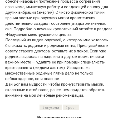
обеспечивающей протекание процесса согревания
организма, мышечную работу и создающей основу для
других вибраций (энергий). С чисто физической точки
зрения частые при опухолях матки кровотечения
действительно создают состояние упадка жизненных
сил. Подробно о лечении кровотечений читайте в разделе
«Нарушения менструального цикла».
Последний из видов опухолей, о котором мне хотелось
бы сказать, родинки и родимые пятна, Прислушайтесь к
совету старого доктора: оставьте их в покое. Если уже
родинка выросла на лице или в другом косметически
важном месте — удалите ее при помощи специалиста-
криотерапевта (жидким азотом). Изводить же
множественные родимые пятна дело не только
неблагодарное, но и опасное.
Дай Бог вам мудрости, чтобы прочувствовать мысли,
сказанные в этой главе, ранее, чем придется обратить
внимание на мои лечебные рекомендации.
опухоли
рост
Интересные статьи