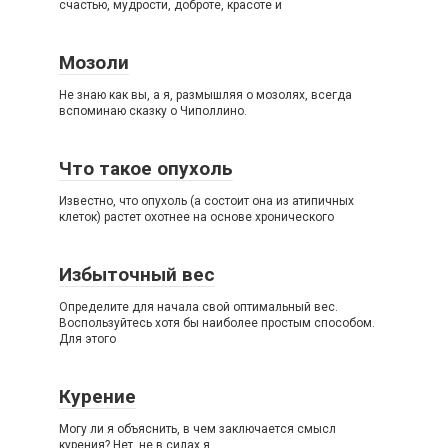
счастью, мудрости, доброте, красоте и
Мозоли
Не знаю как вы, а я, размышляя о мозолях, всегда
вспоминаю сказку о Чиполлино.
Что такое опухоль
Известно, что опухоль (а состоит она из атипичных
клеток) растет охотнее на основе хронического
Избыточный вес
Определите для начала свой оптимальный вес.
Воспользуйтесь хотя бы наиболее простым способом.
Для этого
Курение
Могу ли я объяснить, в чем заключается смысл
курения? Нет, не в силах я