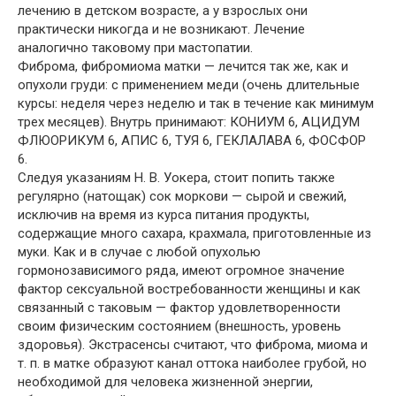
лечению в детском возрасте, а у взрослых они
практически никогда и не возникают. Лечение
аналогично таковому при мастопатии.
Фиброма, фибромиома матки — лечится так же, как и
опухоли груди: с применением меди (очень длительные
курсы: неделя через неделю и так в течение как минимум
трех месяцев). Внутрь принимают: КОНИУМ 6, АЦИДУМ
ФЛЮОРИКУМ 6, АПИС 6, ТУЯ 6, ГЕКЛАЛАВА 6, ФОСФОР
6.
Следуя указаниям Н. В. Уокера, стоит попить также
регулярно (натощак) сок моркови — сырой и свежий,
исключив на время из курса питания продукты,
содержащие много сахара, крахмала, приготовленные из
муки. Как и в случае с любой опухолью
гормонозависимого ряда, имеют огромное значение
фактор сексуальной востребованности женщины и как
связанный с таковым — фактор удовлетворенности
своим физическим состоянием (внешность, уровень
здоровья). Экстрасенсы считают, что фиброма, миома и
т. п. в матке образуют канал оттока наиболее грубой, но
необходимой для человека жизненной энергии,