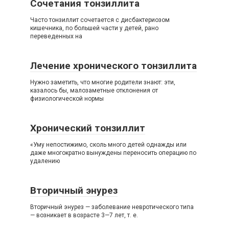
Сочетания тонзиллита
Часто тонзиллит сочетается с дисбактериозом
кишечника, по большей части у детей, рано
переведенных на
Лечение хронического тонзиллита
Нужно заметить, что многие родители знают: эти,
казалось бы, малозаметные отклонения от
физиологической нормы
Хронический тонзиллит
«Уму непостижимо, сколь много детей однажды или
даже многократно вынуждены переносить операцию по
удалению
Вторичный энурез
Вторичный энурез — заболевание невротического типа
— возникает в возрасте 3—7 лет, т. е.