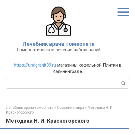
Перейти
к
контенту
Лечебник врача-гомеопата
Гомеопатическое лечение заболеваний
https://uralgranit39.ru
магазины кафельной Плитки в
Калининграде.
Поиск:
Лечебник врача-гомеопата
»
Освоение мира
»
Методика Н. И.
Красногорского
Методика Н. И. Красногорского