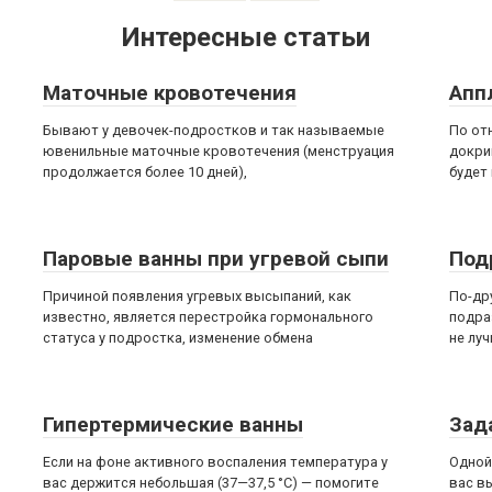
Интересные статьи
Маточные кровотечения
Апп
Бывают у девочек-подростков и так называемые
По от
ювенильные маточные кровотечения (менструация
докри
продолжается более 10 дней),
будет
Паровые ванны при угревой сыпи
Под
Причиной появления угревых высыпаний, как
По-др
известно, является перестройка гормонального
подра
статуса у подростка, изменение обмена
не луч
Гипертермические ванны
Зад
Если на фоне активного воспаления температура у
Одной
вас держится небольшая (37—37,5 °С) — помогите
вас в