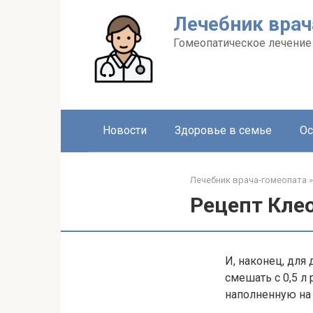
Перейти
Лечебник врач
к
контенту
Гомеопатическое лечение
Новости
Здоровье в семье
Ос
Лечебник врача-гомеопата
»
Рецепт Кле
И, наконец, для
смешать с 0,5 л
наполненную на 