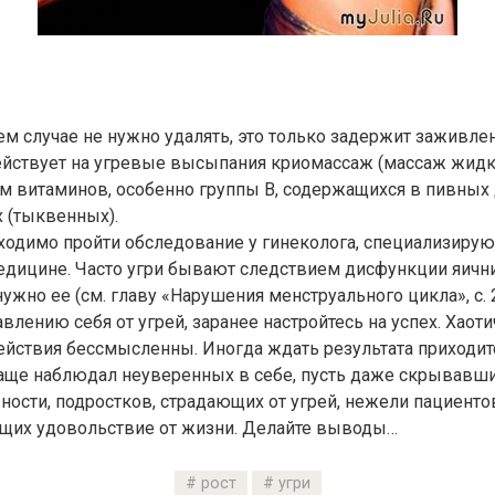
ем случае не нужно удалять, это только задержит заживлен
ействует на угревые высыпания криомассаж (массаж жидк
м витаминов, особенно группы В, содержащихся в пивных
х (тыквенных).
одимо пройти обследование у гинеколога, специализирую
дицине. Часто угри бывают следствием дисфункции яични
ужно ее (см. главу «Нарушения менструального цикла», с. 2
авлению себя от угрей, заранее настройтесь на успех. Хаот
йствия бессмысленны. Иногда ждать результата приходит
чаще наблюдал неуверенных в себе, пусть даже скрывавши
ности, подростков, страдающих от угрей, нежели пациенто
щих удовольствие от жизни. Делайте выводы…
рост
угри