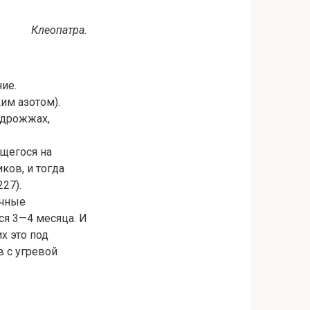
Клеопатра.
ие.
им азотом).
 дрожжах,
щегося на
ков, и тогда
27).
ичные
ся 3—4 месяца. И
х это под
в с угревой