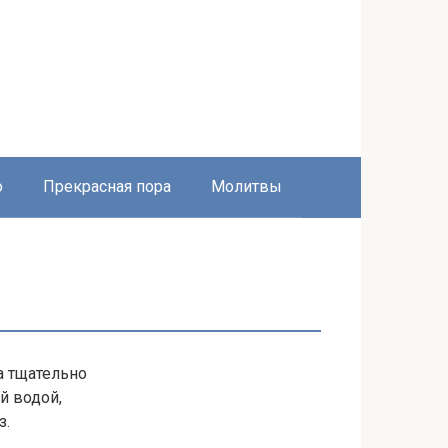
о
Прекрасная пора
Молитвы
а тщательно
й водой,
з.