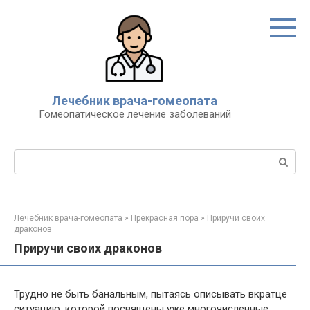
Перейти
к
контенту
Лечебник врача-гомеопата
Гомеопатическое лечение заболеваний
Поиск:
Лечебник врача-гомеопата
»
Прекрасная пора
»
Приручи своих
драконов
Приручи своих драконов
Трудно не быть банальным, пытаясь описывать вкратце
ситуацию, которой посвящены уже многочисленные