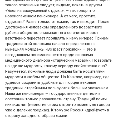
такого отношения следует, видимо, искать в другом.
«Ушел на заслуженный отдых…», — так говорят о
новоиспеченном пенсионере. А от чего, простите,
отдыхать? Разве только от жизни, так и выходит. После
достижения человеком определенного возрастного
рубежа общество списывает его со счетов и соот-
ветственно перестает проявлять к нему интерес Причем
традиции этой положила начало определенно не
нынешняя молодежь. «Возраст пожилой» — это в
сегодняшнем понимании нечто вроде синонима
медицинского диагноза «старческий маразм». Позвольте,
но где же мудрость, какому периоду свойственна она?
Разумеется, пожилые люди должны быть носителями
мудрости в любом обществе. На Кавказе, например, где
удалось сохранить удобные для горцев вековые
традиции, старейшины пользуются большим уважением.
Наши же пенсионеры — государственные деятели в
состоянии только разваливать страну. Традиций почти
никаких нет (немногие своих отцов-то помнят, не говоря
уже о далеких предках). К тому же Россия «дрейфует» в
сторону западного образа жизни.