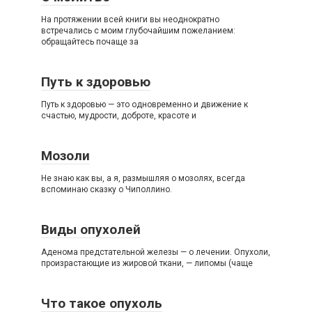
На протяжении всей книги вы неоднократно
встречались с моим глубочайшим пожеланием:
обращайтесь почаще за
Путь к здоровью
Путь к здоровью — это одновременно и движение к
счастью, мудрости, доброте, красоте и
Мозоли
Не знаю как вы, а я, размышляя о мозолях, всегда
вспоминаю сказку о Чиполлино.
Виды опухолей
Аденома предстательной железы — о лечении. Опухоли,
произрастающие из жировой ткани, — липомы (чаще
Что такое опухоль