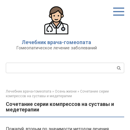
Перейти
к
контенту
Лечебник врача-гомеопата
Гомеопатическое лечение заболеваний
Поиск:
Лечебник врача-гомеопата
»
Осень жизни
»
Сочетание серии
компрессов на суставы и медетерапии
Сочетание серии компрессов на суставы и
медетерапии
Пожалуй, вторым по значимости методом лечения