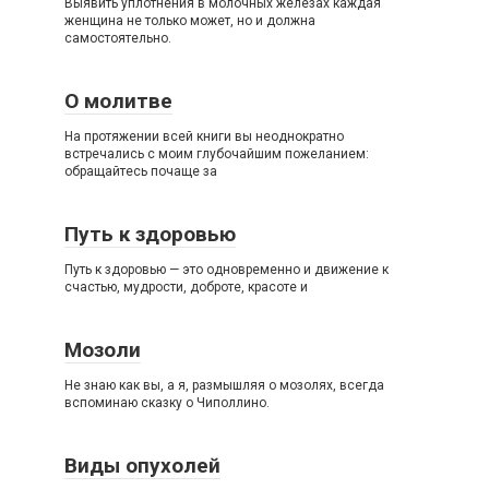
Выявить уплотнения в молочных железах каждая
женщина не только может, но и должна
самостоятельно.
О молитве
На протяжении всей книги вы неоднократно
встречались с моим глубочайшим пожеланием:
обращайтесь почаще за
Путь к здоровью
Путь к здоровью — это одновременно и движение к
счастью, мудрости, доброте, красоте и
Мозоли
Не знаю как вы, а я, размышляя о мозолях, всегда
вспоминаю сказку о Чиполлино.
Виды опухолей