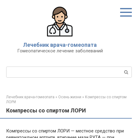
Перейти
к
контенту
Лечебник врача-гомеопата
Гомеопатическое лечение заболеваний
Поиск:
Лечебник врача-гомеопата
»
Осень жизни
»
Компрессы со спиртом
ЛОРИ
Компрессы со спиртом ЛОРИ
Компрессы со спиртом ЛОРИ — местное средство при
ревматоидном артрите, втирание мази РУТА — при