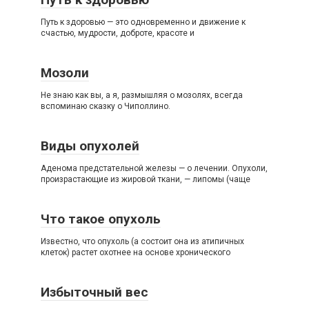
Путь к здоровью — это одновременно и движение к
счастью, мудрости, доброте, красоте и
Мозоли
Не знаю как вы, а я, размышляя о мозолях, всегда
вспоминаю сказку о Чиполлино.
Виды опухолей
Аденома предстательной железы — о лечении. Опухоли,
произрастающие из жировой ткани, — липомы (чаще
Что такое опухоль
Известно, что опухоль (а состоит она из атипичных
клеток) растет охотнее на основе хронического
Избыточный вес