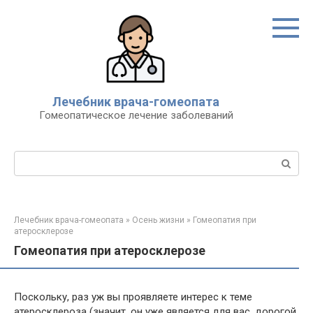
Перейти
к
контенту
Лечебник врача-гомеопата
Гомеопатическое лечение заболеваний
Поиск:
Лечебник врача-гомеопата
»
Осень жизни
»
Гомеопатия при
атеросклерозе
Гомеопатия при атеросклерозе
Поскольку, раз уж вы проявляете интерес к теме
атеросклероза (значит, он уже является для вас, дорогой