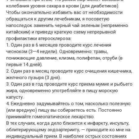
колебания уровня сахара в крови (для диабетиков).
Чтобы окончательно избавить вас от необходимости
обращаться к другим лечебникам, я посоветую
напоследок заменить черный чай зеленым (непременно
китайским) и приведу краткую схему непрерывной
профилактики атеросклероза:
1. Один раз в 6 месяцев проводите курс лечения
чесноком (3—4 недели). Одновременно: травы,
понижающие давление, клизма, полифепан, отруби (в
первые 14 дней).
2. Один раз в месяц проводите курс очищения кишечника,
желчного пузыря (3 дня).
3. Один раз в год проводите курс приема мумие и рыбьего
жира, одновременно употребляйте в пищу морскую
капусту.
4. Ежедневно задумывайтесь о том, насколько полезную
(или вредную) пищу вы собираетесь есть. Постоянно
принимайте гомеопатическое лекарство.
В тех случаях, когда дело близится к инфаркту, инсульту,
облитерирующему эндоартерииту, — приходите ко мне на
индивидуальный прием. В наиболее острых состояниях