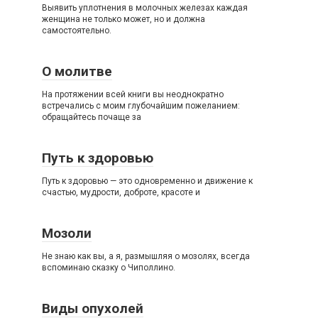
Выявить уплотнения в молочных железах каждая
женщина не только может, но и должна
самостоятельно.
О молитве
На протяжении всей книги вы неоднократно
встречались с моим глубочайшим пожеланием:
обращайтесь почаще за
Путь к здоровью
Путь к здоровью — это одновременно и движение к
счастью, мудрости, доброте, красоте и
Мозоли
Не знаю как вы, а я, размышляя о мозолях, всегда
вспоминаю сказку о Чиполлино.
Виды опухолей