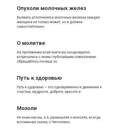
Опухоли молочных желез
Выявить уплотнения в молочных железах каждая
женщина не только может, но и должна
самостоятельно.
О молитве
На протяжении всей книги вы неоднократно
встречались с моим глубочайшим пожеланием:
обращайтесь почаще за
Путь к здоровью
Путь к здоровью — это одновременно и движение к
счастью, мудрости, доброте, красоте и
Мозоли
Не знаю как вы, а я, размышляя о мозолях, всегда
вспоминаю сказку о Чиполлино.