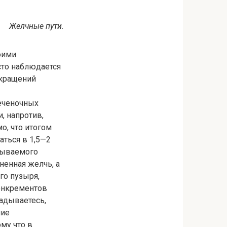
Желчные пути.
оими
сто наблюдается
окращений
печеночных
, напротив,
о, что итогом
аться в 1,5—2
азываемого
ненная желчь, а
го пузыря,
конкрементов
гадываетесь,
ние
му что в