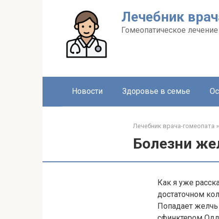
Перейти
Лечебник врач
к
контенту
Гомеопатическое лечение
Новости
Здоровье в семье
Ос
Лечебник врача-гомеопата
»
Болезни же
Как я уже расск
достаточном кол
Попадает желчь
сфинктером Одд