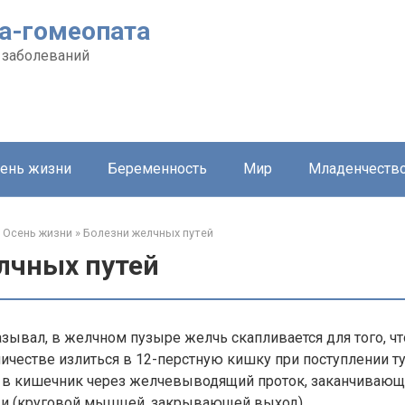
а-гомеопата
 заболеваний
ень жизни
Беременность
Мир
Младенчеств
Осень жизни
»
Болезни желчных путей
лчных путей
азывал, в желчном пузыре желчь скапливается для того, ч
ичестве излиться в 12-перстную кишку при поступлении т
 в кишечник через желчевыводящий проток, заканчивающ
и (круговой мышцей, закрывающей выход).