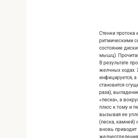
Стенки протока
ритмическими с
состояние диск
мышц). Прочитай
В результате пр
желчных ходах.
инфицируется, а
становится сгущ
раза), выпадени
«песка», а вокр
плюс к тому и п
вызывая ее упло
(песка, камней)
вновь приводит 
желчеотделения 