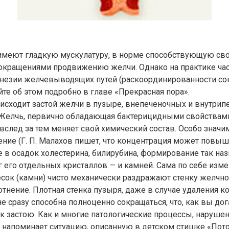
 имеют гладкую мускулатуру, в норме способствующую св
окращениями продвижению желчи. Однако на практике ча
инезии желчевыводящих путей (раскоординированности с
те об этом подробно в главе «Прекрасная пора».
оисходит застой желчи в пузыре, внепеченочных и внутри
 Желчь, первично обладающая бактерицидными свойствами
 вслед за тем меняет свой химический состав. Особо значим
ение (Г. П. Малахов пишет, что концентрация может повыш
е в осадок холестерина, билирубина, формирование так н
уг его отдельных кристаллов — и камней. Сама по себе изме
есок (камни) чисто механически раздражают стенку желчно
тнение. Плотная стенка пузыря, даже в случае удаления 
 не сразу способна полноценно сокращаться, что, как вы до
к застою. Как и многие патологические процессы, наруше
напоминает ситуацию, описанную в детском стишке «Пото