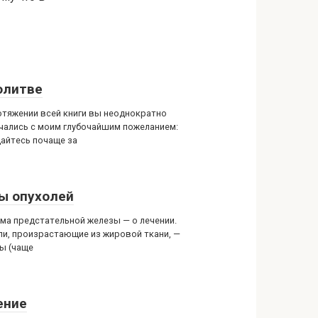
олитве
отяжении всей книги вы неоднократно
чались с моим глубочайшим пожеланием:
айтесь почаще за
ы опухолей
ма предстательной железы — о лечении.
ли, произрастающие из жировой ткани, —
ы (чаще
ение