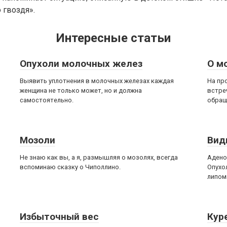
 гвоздя».
Интересные статьи
Опухоли молочных желез
О м
Выявить уплотнения в молочных железах каждая
На пр
женщина не только может, но и должна
встре
самостоятельно.
обращ
Мозоли
Вид
Не знаю как вы, а я, размышляя о мозолях, всегда
Адено
вспоминаю сказку о Чиполлино.
Опухо
липом
Избыточный вес
Кур