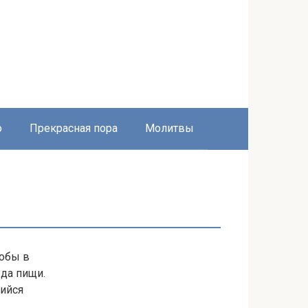
о
Прекрасная пора
Молитвы
тобы в
уда пищи.
ийся