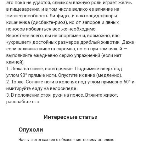
это пока не удастся, слишком важную роль играет желчь
в пищеварении, и в том числе велико ее влияние на
жизнеспособность би-фидо- и лактоацидофлоры
кишечника (дисбакте-риоз), но от запоров и явных
поносов избавиться все же необходимо.
Вероятнее всего, вы не спортсмен и, возможно, вас
«украшает» достойных размеров дряблый животик. Даже
если величина живота скромна, но он при том вялый —
выполняйте ежедневно серию упражнений (если нет
камней):
1. Лежа на спине, ноги прямые. Поднимите вверх под
углом 90° прямые ноги. Опустите их вниз (медленно).
2. То же. Согните ноги в коленях под углом примерно 60° и
имитируйте езду на велосипеде.
3. В положении стоя, руки на поясе. Втяните живот,
расслабьте его.
Интересные статьи
Опухоли
Начну я этот раздел с объяснения, почему отдельно