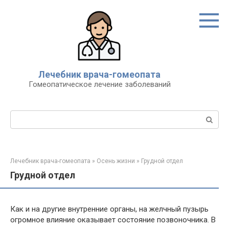
Перейти
к
контенту
Лечебник врача-гомеопата
Гомеопатическое лечение заболеваний
Поиск:
Лечебник врача-гомеопата
»
Осень жизни
»
Грудной отдел
Грудной отдел
Как и на другие внутренние органы, на желчный пузырь
огромное влияние оказывает состояние позвоночника. В