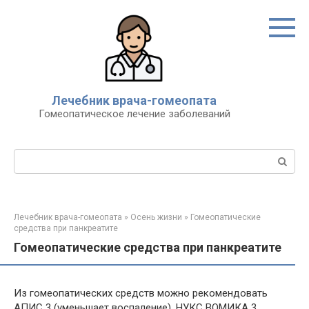
Перейти
к
контенту
Лечебник врача-гомеопата
Гомеопатическое лечение заболеваний
Поиск:
Лечебник врача-гомеопата
»
Осень жизни
»
Гомеопатические
средства при панкреатите
Гомеопатические средства при панкреатите
Из гомеопатических средств можно рекомендовать
АПИС 3 (уменьшает воспаление), НУКС ВОМИКА 3