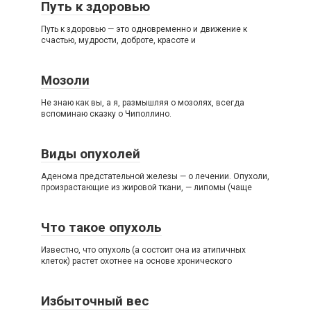
Путь к здоровью
Путь к здоровью — это одновременно и движение к
счастью, мудрости, доброте, красоте и
Мозоли
Не знаю как вы, а я, размышляя о мозолях, всегда
вспоминаю сказку о Чиполлино.
Виды опухолей
Аденома предстательной железы — о лечении. Опухоли,
произрастающие из жировой ткани, — липомы (чаще
Что такое опухоль
Известно, что опухоль (а состоит она из атипичных
клеток) растет охотнее на основе хронического
Избыточный вес