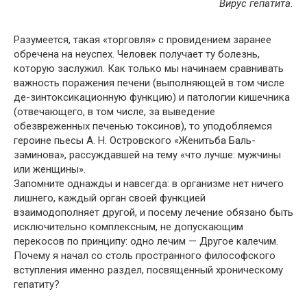
Вирус гепатита.
Разумеется, такая «торговля» с провидением заранее
обречена на неуспех. Человек получает ту болезнь,
которую заслужил. Как только мы начинаем сравнивать
важность поражения печени (выполняющей в том числе
де-зинтоксикационную функцию) и патологии кишечника
(отвечающего, в том числе, за выведение
обезвреженных печенью токсинов), то уподобляемся
героине пьесы А. Н. Островского «Женитьба Баль-
заминова», рассуждавшей на тему «что лучше: мужчины
или женщины».
Запомните однажды и навсегда: в организме нет ничего
лишнего, каждый орган своей функцией
взаимодополняет другой, и посему лечение обязано быть
исключительно комплексным, не допускающим
перекосов по принципу: одно лечим — Другое калечим.
Почему я начал со столь пространного философского
вступления именно раздел, посвященный хроническому
гепатиту?