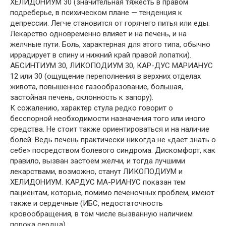
ХЕЛИДОНИУМ 30 (значительная тяжесть в правом
подреберье, в психическом плане — тенденция к
депрессии. Легче становится от горячего питья или еды.
Лекарство одновременно влияет и на печень, и на
желчные пути. Боль, характерная для этого типа, обычно
иррадирует в спину и нижний край правой лопатки).
АБСИНТИУМ 30, ЛИКОПОДИУМ 30, КАР-ДУС МАРИАНУС
12 или 30 (ощущение переполнения в верхних отделах
живота, повышенное газообразование, большая,
застойная печень, склонность к запору).
К сожалению, характер стула редко говорит о
бесспорной необходимости назначения того или иного
средства. Не стоит также ориентироваться и на наличие
болей. Ведь печень практически никогда не «дает знать о
себе» посредством болевого синдрома. Дискомфорт, как
правило, вызван застоем желчи, и тогда лучшими
лекарствами, возможно, станут ЛИКОПОДИУМ и
ХЕЛИДОНИУМ. КАРДУС МА-РИАНУС показан тем
пациентам, которые, помимо печеночных проблем, имеют
также и сердечные (ИБС, недостаточность
кровообращения, в том числе вызванную наличием
порока сердца).