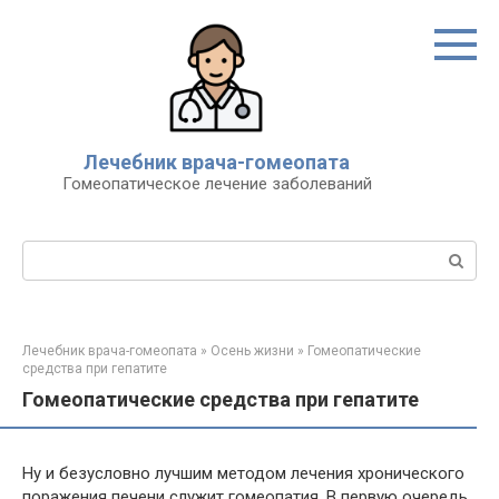
Перейти
к
контенту
Лечебник врача-гомеопата
Гомеопатическое лечение заболеваний
Поиск:
Лечебник врача-гомеопата
»
Осень жизни
»
Гомеопатические
средства при гепатите
Гомеопатические средства при гепатите
Ну и безусловно лучшим методом лечения хронического
поражения печени служит гомеопатия. В первую очередь