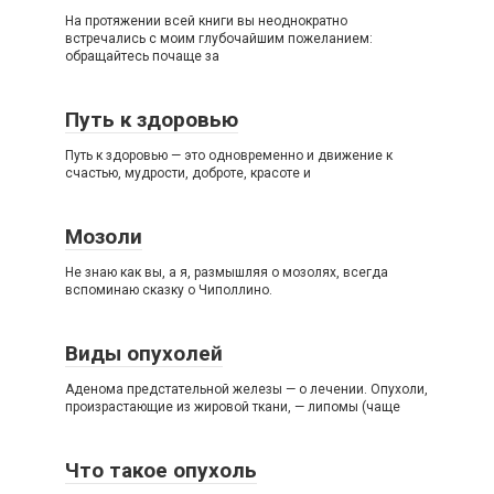
На протяжении всей книги вы неоднократно
встречались с моим глубочайшим пожеланием:
обращайтесь почаще за
Путь к здоровью
Путь к здоровью — это одновременно и движение к
счастью, мудрости, доброте, красоте и
Мозоли
Не знаю как вы, а я, размышляя о мозолях, всегда
вспоминаю сказку о Чиполлино.
Виды опухолей
Аденома предстательной железы — о лечении. Опухоли,
произрастающие из жировой ткани, — липомы (чаще
Что такое опухоль