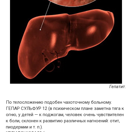
Гепатит.
По телосложению подобен чахоточному больному.
ГЕПАР СУЛЬФУР 12 (в психическом плане заметна тяга к
огню, у детей — к поджогам, человек очень чувствителен
к боли, склонен к развитию различных нагноений: отит,
пиодермии и т. п.).