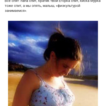
Все спят: папа спит, братик твой Егорка спит, киска Мурка
тоже спит, а мы опять, малыш, «физкультурой
занимаемся».