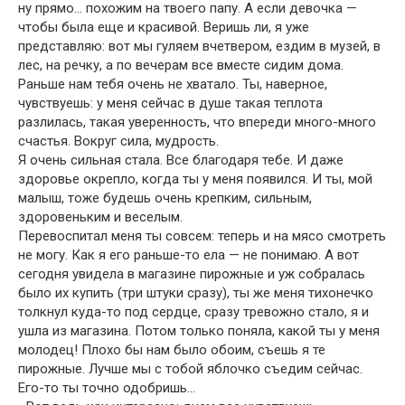
ну прямо… похожим на твоего папу. А если девочка —
чтобы была еще и красивой. Веришь ли, я уже
представляю: вот мы гуляем вчетвером, ездим в музей, в
лес, на речку, а по вечерам все вместе сидим дома.
Раньше нам тебя очень не хватало. Ты, наверное,
чувствуешь: у меня сейчас в душе такая теплота
разлилась, такая уверенность, что впереди много-много
счастья. Вокруг сила, мудрость.
Я очень сильная стала. Все благодаря тебе. И даже
здоровье окрепло, когда ты у меня появился. И ты, мой
малыш, тоже будешь очень крепким, сильным,
здоровеньким и веселым.
Перевоспитал меня ты совсем: теперь и на мясо смотреть
не могу. Как я его раньше-то ела — не понимаю. А вот
сегодня увидела в магазине пирожные и уж собралась
было их купить (три штуки сразу), ты же меня тихонечко
толкнул куда-то под сердце, сразу тревожно стало, я и
ушла из магазина. Потом только поняла, какой ты у меня
молодец! Плохо бы нам было обоим, съешь я те
пирожные. Лучше мы с тобой яблочко съедим сейчас.
Его-то ты точно одобришь…