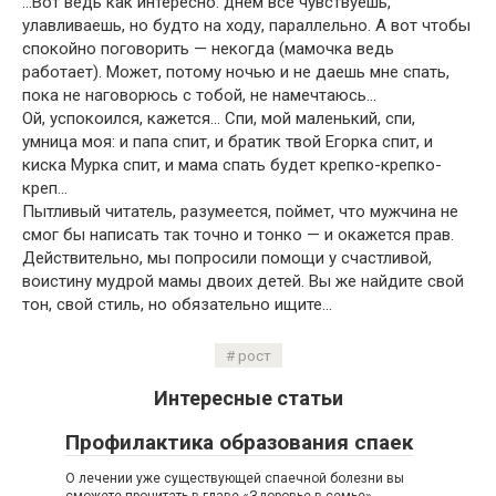
…Вот ведь как интересно: днем все чувствуешь,
улавливаешь, но будто на ходу, параллельно. А вот чтобы
спокойно поговорить — некогда (мамочка ведь
работает). Может, потому ночью и не даешь мне спать,
пока не наговорюсь с тобой, не намечтаюсь…
Ой, успокоился, кажется… Спи, мой маленький, спи,
умница моя: и папа спит, и братик твой Егорка спит, и
киска Мурка спит, и мама спать будет крепко-крепко-
креп…
Пытливый читатель, разумеется, поймет, что мужчина не
смог бы написать так точно и тонко — и окажется прав.
Действительно, мы попросили помощи у счастливой,
воистину мудрой мамы двоих детей. Вы же найдите свой
тон, свой стиль, но обязательно ищите…
рост
Интересные статьи
Профилактика образования спаек
О лечении уже существующей спаечной болезни вы