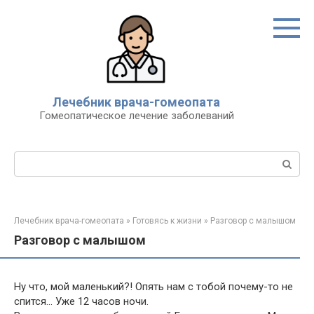
Перейти
к
контенту
Лечебник врача-гомеопата
Гомеопатическое лечение заболеваний
Поиск:
Лечебник врача-гомеопата
»
Готовясь к жизни
»
Разговор с малышом
Разговор с малышом
Ну что, мой маленький?! Опять нам с тобой почему-то не
спится… Уже 12 часов ночи.