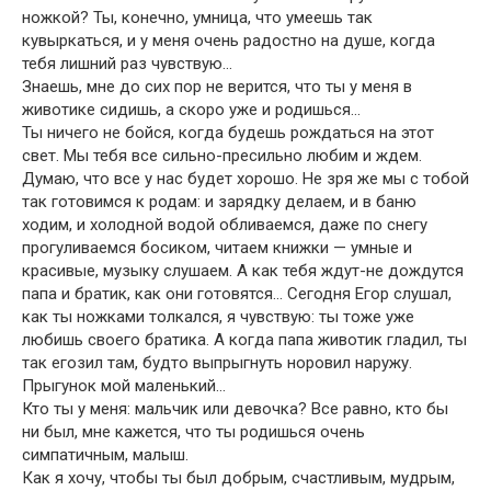
ножкой? Ты, конечно, умница, что умеешь так
кувыркаться, и у меня очень радостно на душе, когда
тебя лишний раз чувствую…
Знаешь, мне до сих пор не верится, что ты у меня в
животике сидишь, а скоро уже и родишься…
Ты ничего не бойся, когда будешь рождаться на этот
свет. Мы тебя все сильно-пресильно любим и ждем.
Думаю, что все у нас будет хорошо. Не зря же мы с тобой
так готовимся к родам: и зарядку делаем, и в баню
ходим, и холодной водой обливаемся, даже по снегу
прогуливаемся босиком, читаем книжки — умные и
красивые, музыку слушаем. А как тебя ждут-не дождутся
папа и братик, как они готовятся… Сегодня Егор слушал,
как ты ножками толкался, я чувствую: ты тоже уже
любишь своего братика. А когда папа животик гладил, ты
так егозил там, будто выпрыгнуть норовил наружу.
Прыгунок мой маленький…
Кто ты у меня: мальчик или девочка? Все равно, кто бы
ни был, мне кажется, что ты родишься очень
симпатичным, малыш.
Как я хочу, чтобы ты был добрым, счастливым, мудрым,