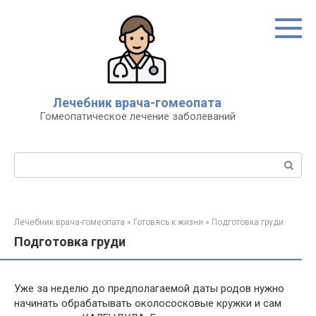
Перейти
к
контенту
Лечебник врача-гомеопата
Гомеопатическое лечение заболеваний
Поиск:
Лечебник врача-гомеопата
»
Готовясь к жизни
»
Подготовка груди
Подготовка груди
Уже за неделю до предполагаемой даты родов нужно
начинать обрабатывать околососковые кружки и сам