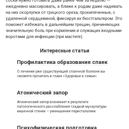
соски нужно готовить даже ранее чем за неделю —
ежедневно массировать, а ближе к родам даже надевать
на них скорлупки от грецкого ореха, прокипяченные, с
удаленной сердцевиной, фиксируя их бюстгальтером. Это
поможет избежать в дальнейшем трещин, причиняющих
значительную боль при кормлении и служащих входными
воротами для инфекции (при мастите).
Интересные статьи
Профилактика образования спаек
О лечении уже существующей спаечной болезни вы
сможете прочитать в главе «Здоровье в семье».
Атонический запор
Атонический запор возникает в результате
патологического расслабления гладкой мускулатуры
кишечной стенки — уменьшения перистальтики.
Психофизическая подготовка