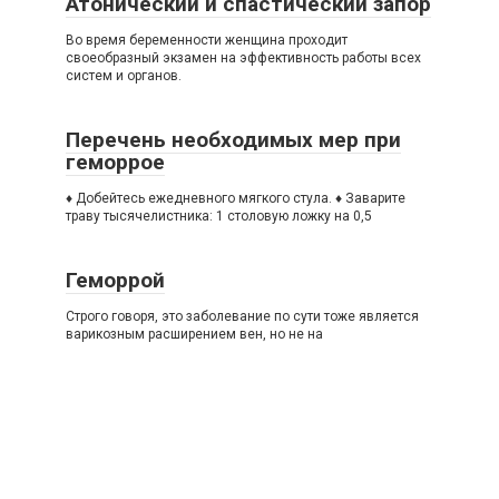
Атонический и спастический запор
Вo время беременности женщина проходит
своеобразный экзамен на эффективность работы всех
систем и органов.
Перечень необходимых мер при
геморрое
♦ Добейтесь ежедневного мягкого стула. ♦ Заварите
траву тысячелистника: 1 столовую ложку на 0,5
Геморрой
Строго говоря, это заболевание по сути тоже является
варикозным расширением вен, но не на