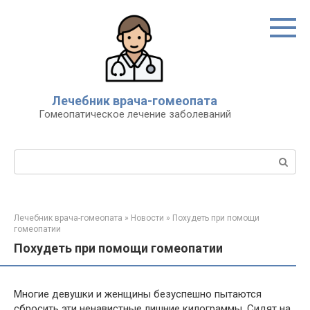
Перейти
к
контенту
Лечебник врача-гомеопата
Гомеопатическое лечение заболеваний
Поиск:
Лечебник врача-гомеопата
»
Новости
»
Похудеть при помощи
гомеопатии
Похудеть при помощи гомеопатии
Многие девушки и женщины безуспешно пытаются
сбросить эти ненавистные лишние килограммы. Сидят на