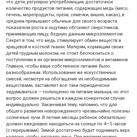
что дети, регулярно употребляющие достаточное
количество продуктов питания, содержащих медь (мясо,
печень, морепродукты, орехи, семечки, вишня, какао), в
среднем превышают обычные для своего возраста
показатели роста и ощутимо обгоняют сверстников,
принимающих пищу, бедную данным микроэлементом.
Секрет в том, что медь стимулирует обмен веществ в
хрящевой и костной тканях. Матерям, кормящим своих
детей грудным молоком, не стоит беспокоиться о
поступлении в их организм микроэлементов и витаминов.
Главное, чтобы ваше собственное питание было
разнообразным. Использование же искусственных
смесей, несмотря на обогащение их необходимыми
веществами, заставляет все-таки периодически
задумываться — полноценно ли питание малыша, но этот
вопрос должен решаться в каждом конкретном случае
индивидуально. Заканчивая тему, напомню, что для
общего развития новорожденного чрезвычайно полезны
солнечные лучи. В летние месяцы ребенок обязательно
должен ежедневно находиться на солнце по 4—5 часов
(с перерывами). Зимой достаточно будет поднимать верх
коляски, чтобы загорало лицо. При желании можно