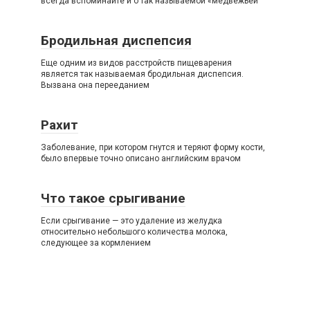
всегда вспоминайте и о так называемой «медвежьей
Бродильная диспепсия
Еще одним из видов расстройств пищеварения
является так называемая бродильная диспепсия.
Вызвана она перееданием
Рахит
Заболевание, при котором гнутся и теряют форму кости,
было впервые точно описано английским врачом
Что такое срыгивание
Если срыгивание — это удаление из желудка
относительно небольшого количества молока,
следующее за кормлением