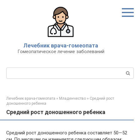
Перейти
к
контенту
Лечебник врача-гомеопата
Гомеопатическое лечение заболеваний
Поиск:
Лечебник врача-гомеопата
»
Младенчество
»
Средний рост
доношенного ребенка
Средний рост доношенного ребенка
Средний рост доношенного ребенка составляет 50—52
см. По месяцам он изменяется следующим образом: