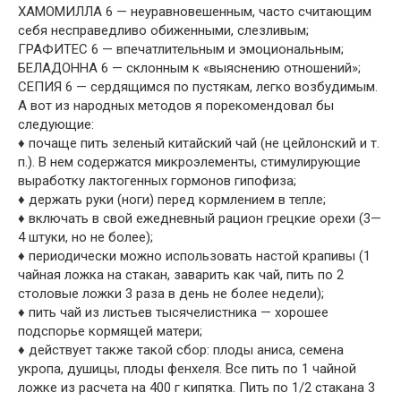
ХАМОМИЛЛА 6 — неуравновешенным, часто считающим
себя несправедливо обиженными, слезливым;
ГРАФИТЕС 6 — впечатлительным и эмоциональным;
БЕЛАДОННА 6 — склонным к «выяснению отношений»;
СЕПИЯ 6 — сердящимся по пустякам, легко возбудимым.
А вот из народных методов я порекомендовал бы
следующие:
♦ почаще пить зеленый китайский чай (не цейлонский и т.
п.). В нем содержатся микроэлементы, стимулирующие
выработку лактогенных гормонов гипофиза;
♦ держать руки (ноги) перед кормлением в тепле;
♦ включать в свой ежедневный рацион грецкие орехи (3—
4 штуки, но не более);
♦ периодически можно использовать настой крапивы (1
чайная ложка на стакан, заварить как чай, пить по 2
столовые ложки 3 раза в день не более недели);
♦ пить чай из листьев тысячелистника — хорошее
подспорье кормящей матери;
♦ действует также такой сбор: плоды аниса, семена
укропа, душицы, плоды фенхеля. Все пить по 1 чайной
ложке из расчета на 400 г кипятка. Пить по 1/2 стакана 3