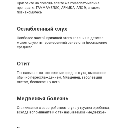
Призовите на помощь все те же гомеопатические
препараты: ГАММАМЕЛИС, АРНИКА, АЛОЭ, а также
познакомьтесь
Ослабленный слух
Наиболее частой причиной этого явления в детстве
может служить перенесенный ранее отит (воспаление
среднего
Отит
Так называется воспаление среднего уха, вызванное
обычно переохлаждением. Младенец, заболевший
отитом, беспокоен, у него
Медвежья болезнь
Сталкиваясь с расстройством стула у грудного ребенка,
всегда вспоминайте и о так называемой «медвежьей