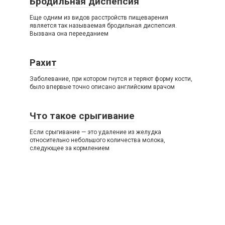
Бродильная диспепсия
Еще одним из видов расстройств пищеварения
является так называемая бродильная диспепсия.
Вызвана она перееданием
Рахит
Заболевание, при котором гнутся и теряют форму кости,
было впервые точно описано английским врачом
Что такое срыгивание
Если срыгивание — это удаление из желудка
относительно небольшого количества молока,
следующее за кормлением