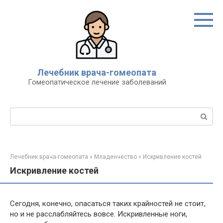
Перейти
к
контенту
Лечебник врача-гомеопата
Гомеопатическое лечение заболеваний
Поиск:
Лечебник врача-гомеопата
»
Младенчество
»
Искривление костей
Искривление костей
Сегодня, конечно, опасаться таких крайностей не стоит,
но и не расслабляйтесь вовсе. Искривленные ноги,