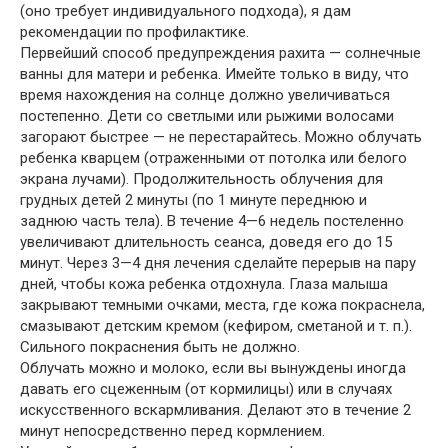
(оно требует индивидуального подхода), я дам
рекомендации по профилактике.
Первейший способ предупреждения рахита — солнечные
ванны для матери и ребенка. Имейте только в виду, что
время нахождения на солнце должно увеличиваться
постепенно. Дети со светлыми или рыжими волосами
загорают быстрее — не перестарайтесь. Можно облучать
ребенка кварцем (отраженными от потолка или белого
экрана лучами). Продолжительность облучения для
грудных детей 2 минуты (по 1 минуте переднюю и
заднюю часть тела). В течение 4—6 недель постеленно
увеличивают длительность сеанса, доведя его до 15
минут. Через 3—4 дня лечения сделайте перерыв на пару
дней, чтобы кожа ребенка отдохнула. Глаза малыша
закрывают темными очками, места, где кожа покраснела,
смазывают детским кремом (кефиром, сметаной и т. п.).
Сильного покраснения быть не должно.
Облучать можно и молоко, если вы вынуждены иногда
давать его сцеженным (от кормилицы) или в случаях
искусственного вскармливания. Делают это в течение 2
минут непосредственно перед кормлением.