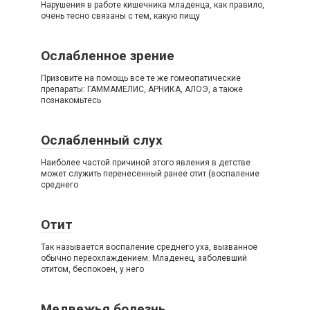
Нарушения в работе кишечника младенца, как правило,
очень тесно связаны с тем, какую пищу
Ослабленное зрение
Призовите на помощь все те же гомеопатические
препараты: ГАММАМЕЛИС, АРНИКА, АЛОЭ, а также
познакомьтесь
Ослабленный слух
Наиболее частой причиной этого явления в детстве
может служить перенесенный ранее отит (воспаление
среднего
Отит
Так называется воспаление среднего уха, вызванное
обычно переохлаждением. Младенец, заболевший
отитом, беспокоен, у него
Медвежья болезнь