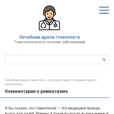
Перейти
к
контенту
Лечебник врача-гомеопата
Гомеопатическое лечение заболеваний
Поиск:
Лечебник врача-гомеопата
»
Освоение мира
»
Комментарии о
ревматизме
Комментарии о ревматизме
Я бы сказал, что гомеопатия — это медицина прежде
всего для детей. Именно в юном возрасте выписываемые