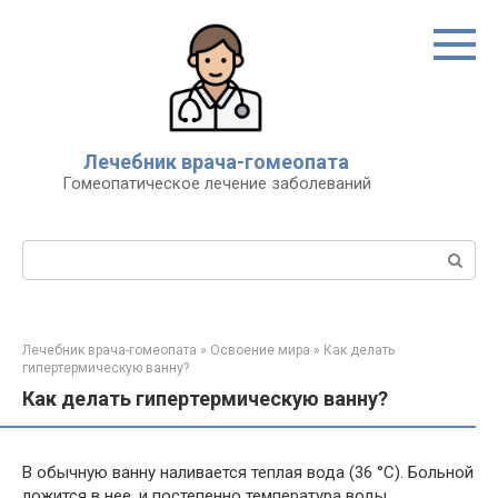
Перейти
к
контенту
Лечебник врача-гомеопата
Гомеопатическое лечение заболеваний
Поиск:
Лечебник врача-гомеопата
»
Освоение мира
»
Как делать
гипертермическую ванну?
Как делать гипертермическую ванну?
В обычную ванну наливается теплая вода (36 °С). Больной
ложится в нее, и постепенно температура воды