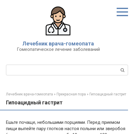
Перейти
к
контенту
Лечебник врача-гомеопата
Гомеопатическое лечение заболеваний
Поиск:
Лечебник врача-гомеопата
»
Прекрасная пора
»
Гипоацидный гастрит
Гипоацидный гастрит
Ешьте почаще, небольшими порциями. Перед приемом
пищи выпейте пару глотков настоя полыни или зверобоя