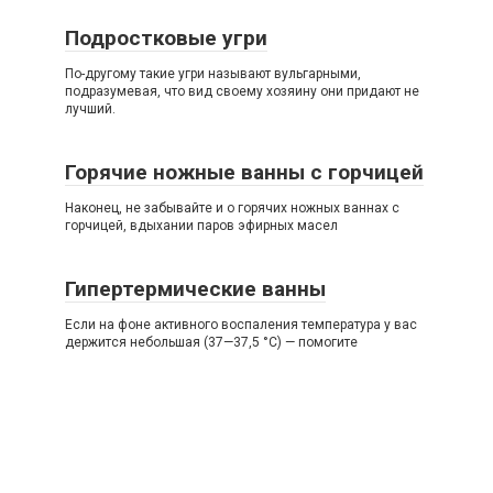
Подростковые угри
По-другому такие угри называют вульгарными,
подразумевая, что вид своему хозяину они придают не
лучший.
Горячие ножные ванны с горчицей
Наконец, не забывайте и о горячих ножных ваннах с
горчицей, вдыхании паров эфирных масел
Гипертермические ванны
Если на фоне активного воспаления температура у вас
держится небольшая (37—37,5 °С) — помогите