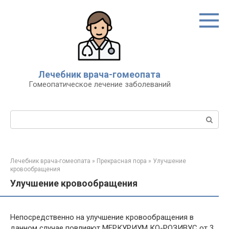
Перейти
к
контенту
Лечебник врача-гомеопата
Гомеопатическое лечение заболеваний
Поиск:
Лечебник врача-гомеопата
»
Прекрасная пора
»
Улучшение
кровообращения
Улучшение кровообращения
Непосредственно на улучшение кровообращения в
данном случае повлияют МЕРКУРИУМ КО-РОЗИВУС от 3