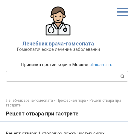
Перейти
к
контенту
Лечебник врача-гомеопата
Гомеопатическое лечение заболеваний
Прививка против кори в Москве
clinicamir.ru
.
Поиск:
Лечебник врача-гомеопата
»
Прекрасная пора
»
Рецепт отвара при
гастрите
Рецепт отвара при гастрите
Рецепт отвара: 1 столовую ложку чистых сухих