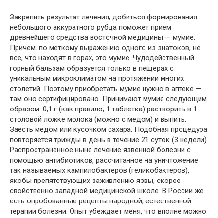
Закрепить результат лечения, добиться формирования
небольшого аккуратного рубца поможет прием
древнейшего средства восточной медицины — мумие.
Причем, по меткому выражению одного из знатоков, не
все, что находят в горах, это мумие. Чудодейственный
горный бальзам образуется только в пещерах с
уникальным микроклиматом на протяжении многих
столетий. Поэтому приобретать мумие нужно в аптеке —
там оно сертифицировано. Принимают мумие следующим
образом: 0,1 г (как правило, 1 таблетка) растворить в 1
столовой ложке молока (можно с медом) и выпить.
Заесть медом или кусочком сахара. Подобная процедура
повторяется трижды в день в течение 21 суток (3 недели).
Распространенное ныне лечение язвенной болезни с
помощью антибиотиков, рассчитанное на уничтожение
так называемых кампилобактеров (геликобактеров),
якобы препятствующих заживлению язвы, скорее
свойственно западной медицинской школе. В России же
есть опробованные рецепты народной, естественной
терапии болезни. Опыт убеждает меня, что вполне можно