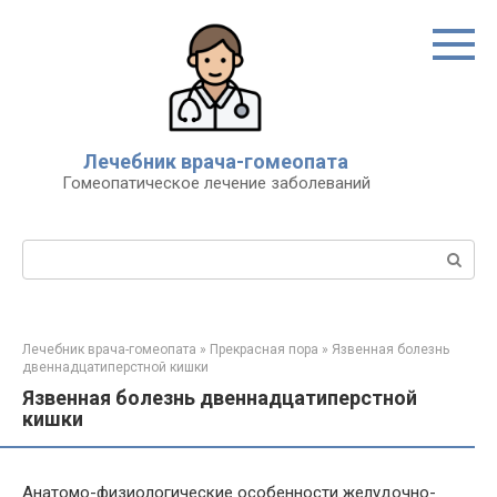
Перейти
к
контенту
Лечебник врача-гомеопата
Гомеопатическое лечение заболеваний
Поиск:
Лечебник врача-гомеопата
»
Прекрасная пора
»
Язвенная болезнь
двеннадцатиперстной кишки
Язвенная болезнь двеннадцатиперстной
кишки
Анатомо-физиологические особенности желудочно-