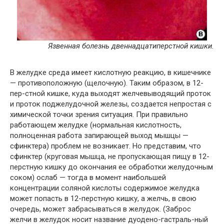
Язвенная болезнь двеннадцатиперстной кишки.
В желудке среда имеет кислотную реакцию, в кишечнике
— противоположную (щелочную). Таким образом, в 12-
пер-стной кишке, куда выходят желчевыводящий проток
и проток поджелудочной железы, создается непростая с
химической точки зрения ситуация. При правильно
работающем желудке (нормальная кислотность,
полноценная работа запирающей выход мышцы —
сфинктера) проблем не возникает. Но представим, что
сфинктер (круговая мышца, не пропускающая пищу в 12-
перстную кишку до окончания ее обработки желудочным
соком) ослаб — тогда в момент наибольшей
концентрации соляной кислоты содержимое желудка
может попасть в 12-перстную кишку, а желчь, в свою
очередь, может забрасываться в желудок. (Заброс
желчи в желудок носит название дуодено-гастраль-ный