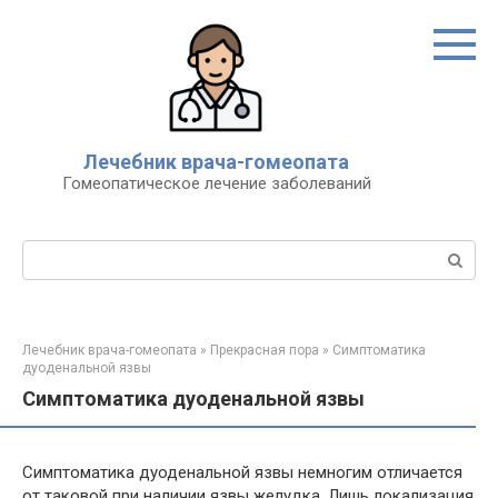
Перейти
к
контенту
Лечебник врача-гомеопата
Гомеопатическое лечение заболеваний
Поиск:
Лечебник врача-гомеопата
»
Прекрасная пора
»
Симптоматика
дуоденальной язвы
Симптоматика дуоденальной язвы
Симптоматика дуоденальной язвы немногим отличается
от таковой при наличии язвы желудка. Лишь локализация