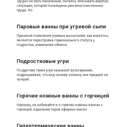
Трудно не быть банальным, пытаясь описывать вкратце
ситуацию, которой посвящены уже многочисленные
труды. Но
Паровые ванны при угревой сыпи
Причиной появления угревых высыпаний, как известно,
является перестройка гормонального статуса у
подростка, изменение обмена
Подростковые угри
По-другому такие угри называют вульгарными,
подразумевая, что вид своему хозяину они придают не
лучший.
Горячие ножные ванны с горчицей
Наконец, не забывайте и о горячих ножных ваннах с
горчицей, вдыхании паров эфирных масел
Гипертермические ванны