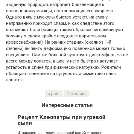
заданную природой, напрягает близлежащие к
позвоночнику мышцы, составляющие его «корсет».
Однако вялые мускулы быстро устают, на смену
напряжению приходит спазм, и как следствие этого
возникают боли (мышцы таким образом сигнализируют
хозяину о своем крайне неудовлетворительном
кровоснабжении). На ранних стадиях (сколиоз 1-й
степени) выявить деформацию позвонков может только
специалист. Сам же больной чувствует дискомфорт, чаще
всего между лопаток, в шее, у него быстро наступает
усталость в спине при физических нагрузках. Родители
обращают внимание на сутулость, асимметрию плеч,
лопаток.
рост
сколиоз
Интересные статьи
Рецепт Клеопатры при угревой
сыпи
И, наконец, для девушек с сухой кожей — «рецепт