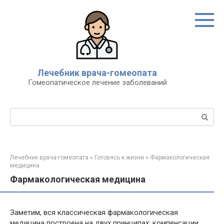
Перейти
к
контенту
Лечебник врача-гомеопата
Гомеопатическое лечение заболеваний
Поиск:
Лечебник врача-гомеопата
»
Готовясь к жизни
»
Фармакологическая
медицина
Фармакологическая медицина
Заметим, вся классическая фармакологическая
медицина построена на двух принципах: компенсации