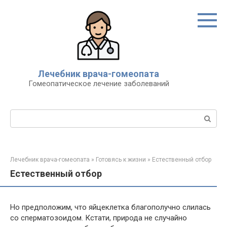
Перейти
к
контенту
Лечебник врача-гомеопата
Гомеопатическое лечение заболеваний
Поиск:
Лечебник врача-гомеопата
»
Готовясь к жизни
»
Естественный отбор
Естественный отбор
Но предположим, что яйцеклетка благополучно слилась
со сперматозоидом. Кстати, природа не случайно