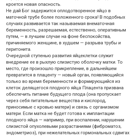
кроется новая опасность.
Не дай Бог задержится оплодотворенное яйцо в
маточной трубе более положенного срока! В подобных
случаях развивается так называемая внематочная
беременность, разрешаемая, естественно, оперативным
путем, — в лучшем случае на фоне беспокойства,
причиняемого женщине, в худшем — разрыва трубы и
перитонита.
Очередной ступенью развития яйцеклетки служит
внедрение ее в рыхлую слизистую оболочку матки. То
место, где произошло прикрепление, в дальнейшем
превратится в плаценту — новый орган, появляющийся
только во время беременности и формирующийся из
клеток делящегося плодного яйца Плацента призвана
обеспечить питание будущего плода (она пропускает
через себя питательные вещества и кислород,
приносимые с кровью матери) и связь с организмом
матери. Если матка не будет готова к имплантации
плодного яйца — например, при воспалении, нарушении
слизистой опухолевыми разрастаниями (фиброматоз,
эндометриоз), при нежелательных гормональных сдвигах