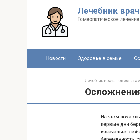
Перейти
Лечебник врач
к
контенту
Гомеопатическое лечение
Новости
Здоровье в семье
Ос
Лечебник врача-гомеопата
»
Осложнения
На этом позвол
первые дни бере
изначально люб
беременность, 