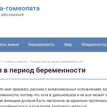
а-гомеопата
 заболеваний
ень жизни
Беременность
Мир
Младенчеств
Готовясь к жизни
»
Осложнения в период беременности
 в период беременности
ьте мне прервать рассказ о всевозможных осложнениях, 
менности, потому что хотя в дальнейшем и не все может и
ая женщина должна быть настроена на идеально протека
спокойные роды и рождение здорового малыша.