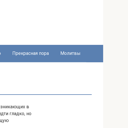
о
Прекрасная пора
Молитвы
возникающих в
дти гладко, но
ющую