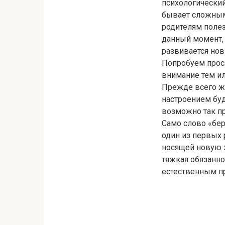
психологический
бывает сложным 
родителям поле
данный момент, 
развивается нов
Попробуем прос
внимание тем и
Прежде всего ж
настроением буд
возможно так пр
Само слово «бер
один из первых
носящей новую ж
тяжкая обязаннос
естественным пр