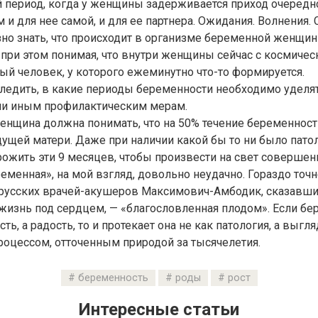
 период, когда у женщины задерживается приход очередн
и для нее самой, и для ее партнера. Ожидания. Волнения.
зно знать, что происходит в организме беременной женщи
при этом понимая, что внутри женщины сейчас с космиче
ый человек, у которого ежеминутно что-то формируется.
ледить, в какие периоды беременности необходимо уделя
ли иным профилактическим мерам.
енщина должна понимать, что на 50% течение беременност
ущей матери. Даже при наличии какой бы то ни было пато
ожить эти 9 месяцев, чтобы произвести на свет совершен
еменная», на мой взгляд, довольно неудачно. Гораздо точ
 русских врачей-акушеров Максимович-Амбодик, сказавши
изнь под сердцем, — «благословленная плодом». Если бе
ть, а радость, то и протекает она не как патология, а выгл
оцессом, отточенным природой за тысячелетия.
беременность
роды
рост
Интересные статьи