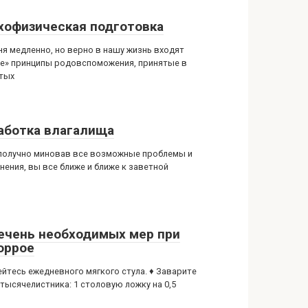
хофизическая подготовка
ня медленно, но верно в нашу жизнь входят
е» принципы родовспоможения, принятые в
тых
аботка влагалища
получно миновав все возможные проблемы и
нения, вы все ближе и ближе к заветной
ечень необходимых мер при
оррое
ейтесь ежедневного мягкого стула. ♦ Заварите
 тысячелистника: 1 столовую ложку на 0,5