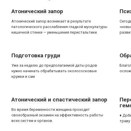
Атонический запор
Пси
Атонический запор возникает в результате
Сегод
патологического расслабления гладкой мускулатуры
«новы
кишечной стенки — уменьшения перистальтики.
разви
Подготовка груди
Обр
Уже за неделю до предполагаемой даты родов
Благо
нужно начинать обрабатывать околососковые
ослож
кружки и сам
Атонический и спастический запор
Пер
гем
Вo время беременности женщина проходит
своеобразный экзамен на эффективность работы
♦ Доб
всех систем и органов.
траву