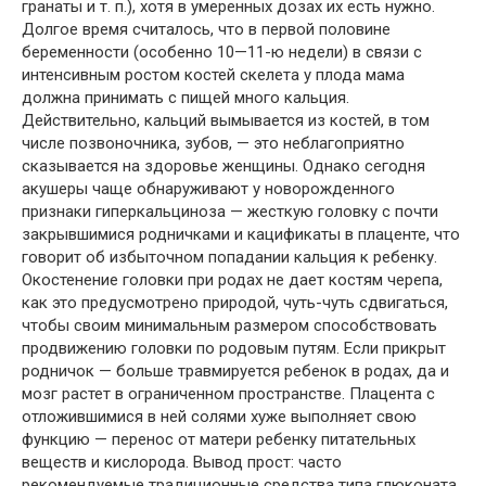
гранаты и т. п.), хотя в умеренных дозах их есть нужно.
Долгое время считалось, что в первой половине
беременности (особенно 10—11-ю недели) в связи с
интенсивным ростом костей скелета у плода мама
должна принимать с пищей много кальция.
Действительно, кальций вымывается из костей, в том
числе позвоночника, зубов, — это неблагоприятно
сказывается на здоровье женщины. Однако сегодня
акушеры чаще обнаруживают у новорожденного
признаки гиперкальциноза — жесткую головку с почти
закрывшимися родничками и кацификаты в плаценте, что
говорит об избыточном попадании кальция к ребенку.
Окостенение головки при родах не дает костям черепа,
как это предусмотрено природой, чуть-чуть сдвигаться,
чтобы своим минимальным размером способствовать
продвижению головки по родовым путям. Если прикрыт
родничок — больше травмируется ребенок в родах, да и
мозг растет в ограниченном пространстве. Плацента с
отложившимися в ней солями хуже выполняет свою
функцию — перенос от матери ребенку питательных
веществ и кислорода. Вывод прост: часто
рекомендуемые традиционные средства типа глюконата