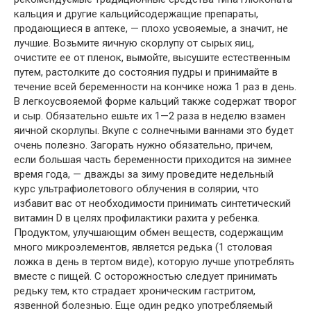
кальция и другие кальцийсодержащие препараты,
продающиеся в аптеке, — плохо усвояемые, а значит, не
лучшие. Возьмите яичную скорлупу от сырых яиц,
очистите ее от пленок, вымойте, высушите естественным
путем, растолките до состояния пудры и принимайте в
течение всей беременности на кончике ножа 1 раз в день.
В легкоусвояемой форме кальций также содержат творог
и сыр. Обязательно ешьте их 1—2 раза в неделю взамен
яичной скорлупы. Вкупе с солнечными ваннами это будет
очень полезно. Загорать нужно обязательно, причем,
если большая часть беременности приходится на зимнее
время года, — дважды за зиму проведите недельный
курс ультрафиолетового облучения в солярии, что
избавит вас от необходимости принимать синтетический
витамин D в целях профилактики рахита у ребенка.
Продуктом, улучшающим обмен веществ, содержащим
много микроэлементов, является редька (1 столовая
ложка в день в тертом виде), которую лучше употреблять
вместе с пищей. С осторожностью следует принимать
редьку тем, кто страдает хроническим гастритом,
язвенной болезнью. Еще один редко употребляемый