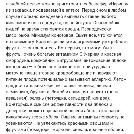
лечебной целью можно приготовить себе кефир «Наринэ»
из закваски, продаваемой в аптеке. Перед сном в любом
случае полезно ежедневно выпивать стакан любого
кисломолочного продукта, но не йогурта. Основной же
пищей на время становятся овощи. Периодически —
мясо, рыба. Минимум консервов. Ешьте все, что хочется,
но понемногу. Если вы решили килограммами употреблять
фрукты — остановитесь. Во-первых, это могут быть
фрукты, очень богатые витамином С (черная и красная
смородина, крыжовник, цитрусовые, антоновские яблоки,
шиповник) — в большом количестве они ухудшают
маточно-плацентарное кровообращение и нарушают
питание плода, потенциально вызывают аллергию. Летом
предпочтительны черешня, слива, черника, лесная
земляника, брусника. Зимой их заменят капуста (но не
квашеная), зелень (петрушка, сельдерей, киндза).
Во-вторых, в смысле эффективности два яблока и
десертная ложка нарезанной зелени абсолютно равны
килограмму тех же яблок. Лишние витамины попросту не
усваиваются. Не увлекайтесь красными овощами и
фруктами (помидоры, морковь, свекла, красные яблоки,