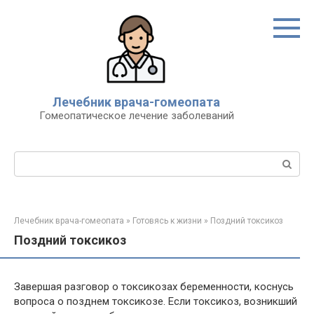
Перейти
к
контенту
Лечебник врача-гомеопата
Гомеопатическое лечение заболеваний
Поиск:
Лечебник врача-гомеопата
»
Готовясь к жизни
»
Поздний токсикоз
Поздний токсикоз
Завершая разговор о токсикозах беременности, коснусь
вопроса о позднем токсикозе. Если токсикоз, возникший