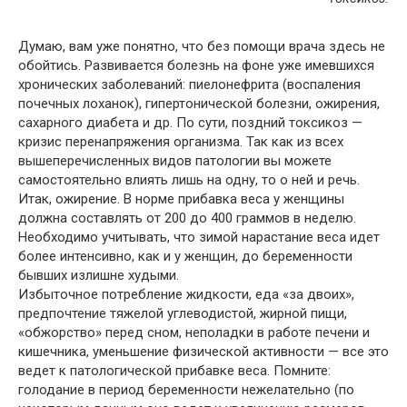
Думаю, вам уже понятно, что без помощи врача здесь не
обойтись. Развивается болезнь на фоне уже имевшихся
хронических заболеваний: пиелонефрита (воспаления
почечных лоханок), гипертонической болезни, ожирения,
сахарного диабета и др. По сути, поздний токсикоз —
кризис перенапряжения организма. Так как из всех
вышеперечисленных видов патологии вы можете
самостоятельно влиять лишь на одну, то о ней и речь.
Итак, ожирение. В норме прибавка веса у женщины
должна составлять от 200 до 400 граммов в неделю.
Необходимо учитывать, что зимой нарастание веса идет
более интенсивно, как и у женщин, до беременности
бывших излишне худыми.
Избыточное потребление жидкости, еда «за двоих»,
предпочтение тяжелой углеводистой, жирной пищи,
«обжорство» перед сном, неполадки в работе печени и
кишечника, уменьшение физической активности — все это
ведет к патологической прибавке веса. Помните:
голодание в период беременности нежелательно (по