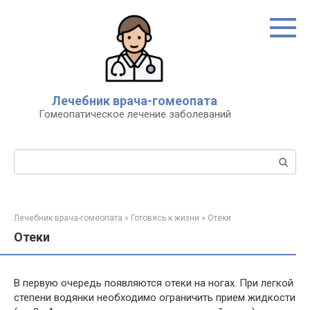
Перейти
к
контенту
Лечебник врача-гомеопата
Гомеопатическое лечение заболеваний
Поиск:
Лечебник врача-гомеопата
»
Готовясь к жизни
»
Отеки
Отеки
В первую очередь появляются отеки на ногах. При легкой
степени водянки необходимо ограничить прием жидкости