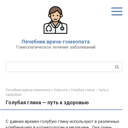
Перейти
к
контенту
Лечебник врача-гомеопата
Гомеопатическое лечение заболеваний
Поиск:
Лечебник врача-гомеопата
»
Новости
»
Голубая глина — путь к
здоровью
Голубая глина — путь к здоровью
С давних времен голубую глину используют в различных
комбинациях в косметологии и медицине. Она очень