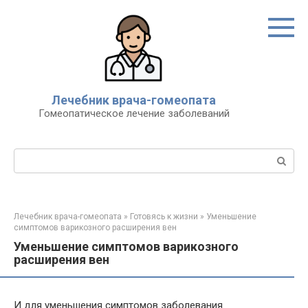
Перейти
к
контенту
Лечебник врача-гомеопата
Гомеопатическое лечение заболеваний
Поиск:
Лечебник врача-гомеопата
»
Готовясь к жизни
»
Уменьшение
симптомов варикозного расширения вен
Уменьшение симптомов варикозного
расширения вен
И для уменьшения симптомов заболевания