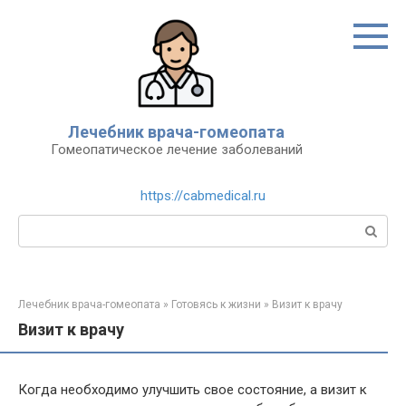
Перейти
к
контенту
Лечебник врача-гомеопата
Гомеопатическое лечение заболеваний
https://cabmedical.ru
Поиск:
Лечебник врача-гомеопата
»
Готовясь к жизни
»
Визит к врачу
Визит к врачу
Когда необходимо улучшить свое состояние, а визит к