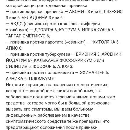
которой защищает сделанная прививка:
— противокоревая прививка — АКОНИТ 3 или 6, ЛЯХЕЗИС
3 или 6, БЕЛАДОННА 3 или 6;
— АКДС (прививка против коклюша, дифтерии,
столбняка) — ДРОЗЕРА 6, КУПРУМ 6, ИПЕКАКУАНА 6,
ТАРТАР ЭМЕТИКУС 6;
— прививка против паротита («свинки») — ФИТОЛЯКА 6,
АПИС 6;
— прививка против туберкулеза — БРИОНИЯ 3, АРСЕНИК
ЙОДАТУМ 6? КАЛЬКАРЕЯ ФОСФО-РИКУМ 6 или
СИЛИЦИЯ 6, ФОСФОР 6, АЛОЭ 3;
— прививка против полиомиелита — ЭХИНА-ЦЕЯ 6,
АРНИКА 6, ПЛЮМБУМ 6.
Исходя из принципа назначения гомеопатических
лекарств — «подобное лечится подобным», т. е.
заболевание поддается терапии малыми дозами того
средства, которое могло бы в большой дозировке
вызвать его симптомы, мы даем больному
инфекционным заболеванием в качестве
симптоматического средства те же препараты, что
предотвращают осложнения после прививки.