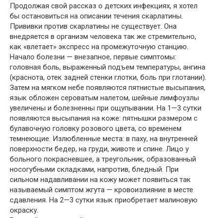
Продолжая свой рассказ о детских инфекциях, я хотел
бы остановиться на описании течения скарлатины.
Прививки против скарлатины не существует. Она
внедряется в организм человека так же стремительно,
как «влетает» экспресс на промежуточную станцию.
Начало болезни — внезапное, первые симптомы:
головная боль, выраженный подъем температуры, ангина
(краснота, отек задней стенки глотки, боль при глотании).
Затем на мягком небе появляются пятнистые высыпания,
язык обложен сероватым налетом, шейные лимфоузлы
увеличены и болезненны при ощупывании. На 1—3 сутки
появляются высыпания на коже: пятнышки размером с
булавочную головку розового цвета, со временем
темнеющие. Излюбленные места: в паху, на внутренней
поверхности бедер, на груди, животе и спине. Лицо у
больного покрасневшее, а треугольник, образованный
носогубными складками, напротив, бледный. При
сильном надавливании на кожу может появиться так
называемый симптом жгута — кровоизлияние в месте
сдавления. На 2—3 сутки язык приобретает малиновую
окраску.